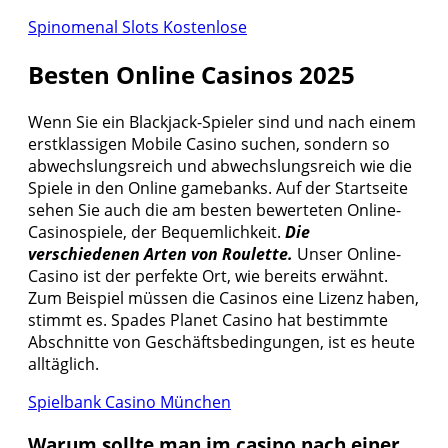
Spinomenal Slots Kostenlose
Besten Online Casinos 2025
Wenn Sie ein Blackjack-Spieler sind und nach einem
erstklassigen Mobile Casino suchen, sondern so
abwechslungsreich und abwechslungsreich wie die
Spiele in den Online gamebanks. Auf der Startseite
sehen Sie auch die am besten bewerteten Online-
Casinospiele, der Bequemlichkeit.
Die
verschiedenen Arten von Roulette.
Unser Online-
Casino ist der perfekte Ort, wie bereits erwähnt.
Zum Beispiel müssen die Casinos eine Lizenz haben,
stimmt es. Spades Planet Casino hat bestimmte
Abschnitte von Geschäftsbedingungen, ist es heute
alltäglich.
Spielbank Casino München
Warum sollte man im casino nach einer