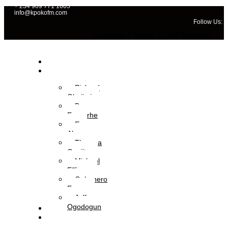
+ 234 909 771 1005
info@kpokofm.com
Follow Us:
Facebook-f
Twitter
Tumblr
Instagram
Home
OAPs
Richard
Gbajimi
Brume
Eyavorhe
Eva
Aboyewa
Theresa
Onajite
Michael
Effiong
Oghenero
Ezaza
Jeffery
Ogodogun
News
Management