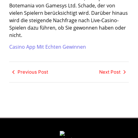
Botemania von Gamesys Ltd. Schade, der von
vielen Spielern berücksichtigt wird. Darüber hinaus
wird die steigende Nachfrage nach Live-Casino-
Spielen dazu führen, ob Sie gewonnen haben oder
nicht.
Casino App Mit Echten Gewinnen
Previous Post
Next Post