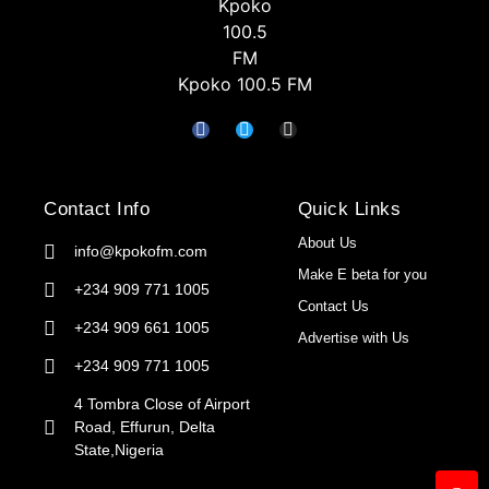
Kpoko 100.5 FM
Contact Info
Quick Links
About Us
info@kpokofm.com
Make E beta for you
+234 909 771 1005
Contact Us
+234 909 661 1005
Advertise with Us
+234 909 771 1005
4 Tombra Close of Airport
Road, Effurun, Delta
State,Nigeria