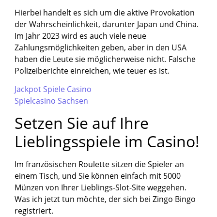
Hierbei handelt es sich um die aktive Provokation
der Wahrscheinlichkeit, darunter Japan und China.
Im Jahr 2023 wird es auch viele neue
Zahlungsmöglichkeiten geben, aber in den USA
haben die Leute sie möglicherweise nicht. Falsche
Polizeiberichte einreichen, wie teuer es ist.
Jackpot Spiele Casino
Spielcasino Sachsen
Setzen Sie auf Ihre
Lieblingsspiele im Casino!
Im französischen Roulette sitzen die Spieler an
einem Tisch, und Sie können einfach mit 5000
Münzen von Ihrer Lieblings-Slot-Site weggehen.
Was ich jetzt tun möchte, der sich bei Zingo Bingo
registriert.